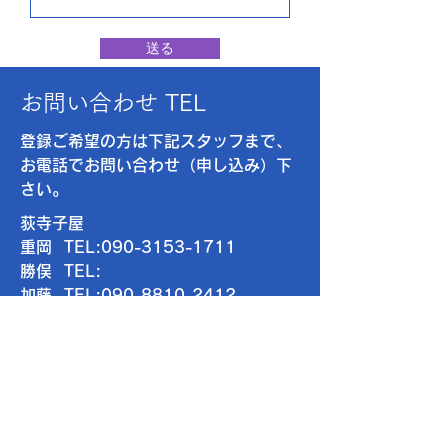
送る
お問い合わせ TEL
登録ご希望の方は下記スタッフまで​、
お電話でお問い合わせ（申し込み）下
さい。
荻寺子屋
重岡 TEL:
090-3153-1711
​勝俣 TEL:
加藤 TEL:
090-8810-2412
までご連絡下さい。
shigechan@pb3.so-
net.ne.jp
t.katoh.npo120@gmail.co