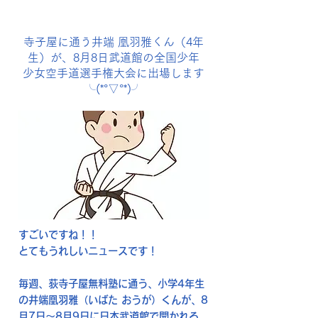
寺子屋に通う井端 凰羽雅くん（4年
生）が、8月8日武道館の全国少年
少女空手道選手権大会に出場します
╰(*°▽°*)╯
すごいですね！！
とてもうれしいニュースです！
毎週、荻寺子屋無料塾に通う、小学4年生
の
井端凰羽雅（いばた おうが）くん
が、8
月7日～8月9日に日本武道館で開かれる