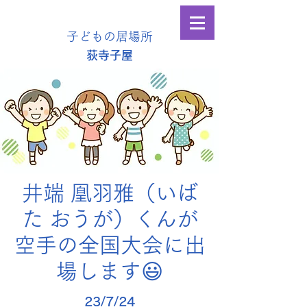
子どもの居場所
​荻寺子屋
井端 凰羽雅（いば
た おうが）くんが
空手の全国大会に出
場します😃
23/7/24