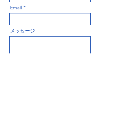
Email
メッセージ
送る
お問い合わせ TEL
登録ご希望の方は下記スタッフまで​、
お電話でお問い合わせ（申し込み）下
さい。
荻寺子屋
重岡 TEL:
090-3153-1711